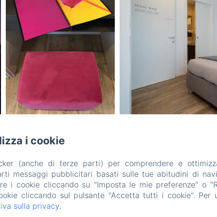
ilizza i cookie
B&B Le Farfalle
acker (anche di terze parti) per comprendere e ottimizz
a delle Magnolie n° 3, San Felice del Benaco (BS), 25010, Ita
ti messaggi pubblicitari basati sulle tue abitudini di navi
are i cookie cliccando su "Imposta le mie preferenze" o "Rif
info@bblefarfalle.it
ookie cliccando sul pulsante "Accetta tutti i cookie". Per ul
+393280042837
iva sulla privacy
.
CIN: IT017171C1B7VNBVNI