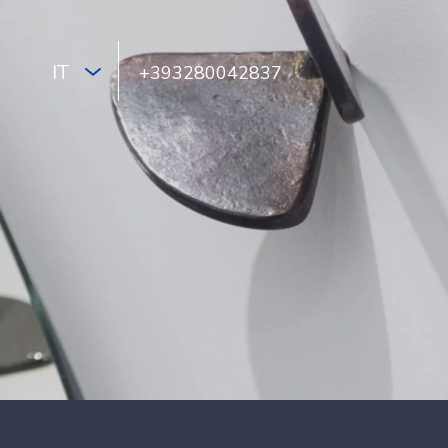
IT
+393280042837