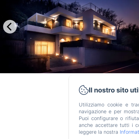
Il nostro sito ut
Utilizziamo cookie e tr
Vi
navigazione e per mostrar
Puoi configurare o rifiut
anche accettare tutti i c
leggere la nostra
Informat