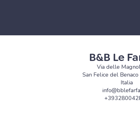
B&B Le Far
Via delle Magnol
San Felice del Benaco 
Italia
info@bblefarfal
+393280042