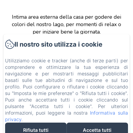
Intima area esterna della casa per godere dei
colori del nostro lago, per momenti di relax o
per iniziare bene la giornata.
Il nostro sito utilizza i cookie
Utilizziamo cookie e tracker (anche di terze parti) per
B&B Le Farfalle
comprendere e ottimizzare la tua esperienza di
navigazione e per mostrarti messaggi pubblicitari
Via delle Magnolie n° 3, San Felice del Benaco
basati sulle tue abitudini di navigazione e sul tuo
(BS), 25010, Italia
profilo. Puoi configurare o rifiutare i cookie cliccando
su "Imposta le mie preferenze" o "Rifiuta tutti i cookie".
info@bblefarfalle.it
Puoi anche accettare tutti i cookie cliccando sul
+393280042837
pulsante "Accetta tutti i cookie". Per ulteriori
CIN: IT017171C1B7VNBVNI
informazioni, puoi leggere la nostra
Informativa sulla
privacy
.
Rifiuta tutti
Accetta tutti