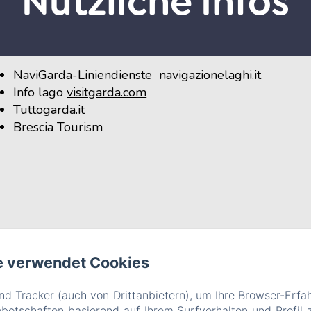
Nützliche Infos
NaviGarda-Liniendienste
navigazionelaghi.it
Info lago
visitgarda.com
Tuttogarda.it
Brescia Tourism
e verwendet Cookies
B&B Le Farfalle
d Tracker (auch von Drittanbietern), um Ihre Browser-Erfa
 delle Magnolie n° 3, San Felice del Benaco (BS), 25010, Ita
otschaften basierend auf Ihrem Surfverhalten und Profil z