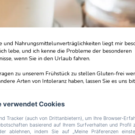
e und Nahrungsmittelunverträglichkeiten liegt mir be
lich lebe, und ich kenne die Probleme der besonderen
isse, wenn Sie in den Urlaub fahren.
Fragen zu unserem Frühstück zu stellen Gluten-frei wen
ndere Arten von Intoleranz haben, lassen Sie es uns bit
e verwendet Cookies
B&B Le Farfalle
d Tracker (auch von Drittanbietern), um Ihre Browser-Erfa
 delle Magnolie n° 3, San Felice del Benaco (BS), 25010, Ita
otschaften basierend auf Ihrem Surfverhalten und Profil z
der ablehnen, indem Sie auf „Meine Präferenzen einste
info@bblefarfalle.it